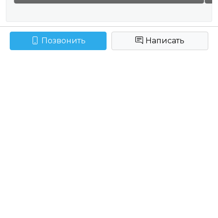
Позвонить
Написать
Наш адрес
г. Мозырь, ул. Советская, 19 "Б"
График работы:
ПН-ЧТ: 9.00 - 17.00
ПТ: 9.00 - 17.00
Обед:
Без обеда
CБ-ВС: выходной
Реклама
Размещение рекламы