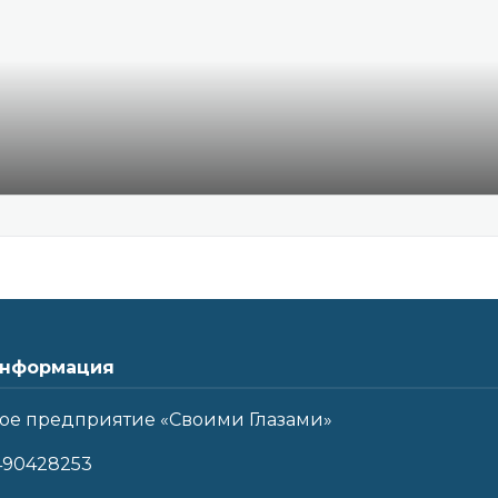
нформация
ое предприятие «Своими Глазами»
490428253