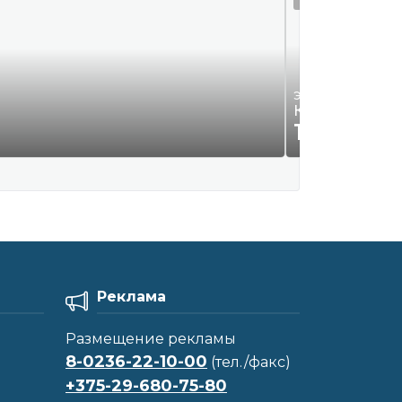
Электроинструмен
Компрессор С
155
Р.
00
Реклама
Размещение рекламы
8-0236-22-10-00
(тел./факс)
+375-29-680-75-80