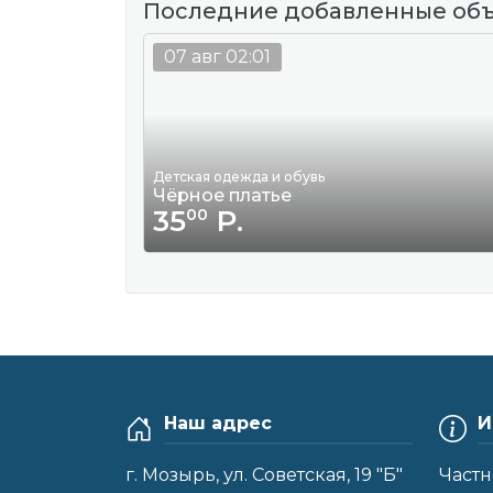
Последние добавленные об
07 авг 02:01
Детская одежда и обувь
Чёрное платье
35
Р.
00
Наш адрес
И
г. Мозырь, ул. Советская, 19 "Б"
Частн