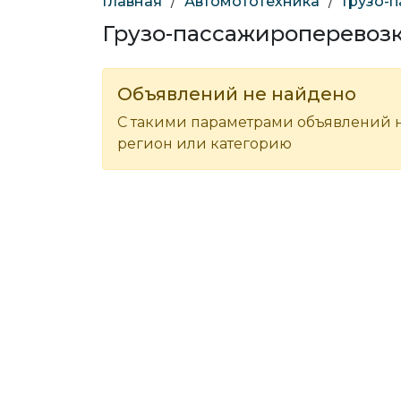
Главная
/
Автомототехника
/
Грузо-
Грузо-пассажироперевозк
Объявлений не найдено
С такими параметрами объявлений н
регион или категорию