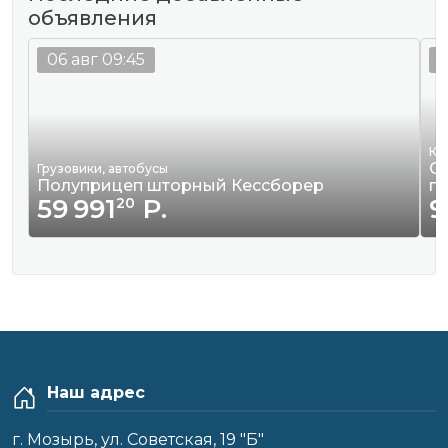
объявления
06 авг 09:45
0
Кв
Сд
Грузовики, автобусы
Полуприцеп шторный Кессборер
г
59 991
Р.
9
20
Наш адрес
г. Мозырь, ул. Советская, 19 "Б"