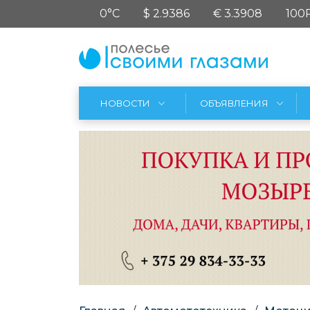
0°C
$ 2.9386
€ 3.3908
100
НОВОСТИ
ОБЪЯВЛЕНИЯ