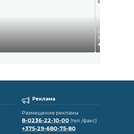
Одежда и обувь
Шляпа новая 
49
Р.
00
Реклама
Размещение рекламы
8-0236-22-10-00
(тел./факс)
+375-29-680-75-80