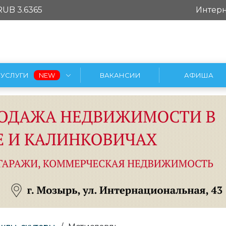
RUB 3.6365
Интерн
УСЛУГИ
ВАКАНСИИ
АФИША