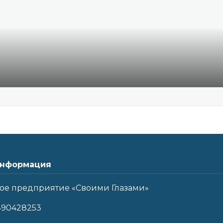
нформация
ое предприятие «Своими Глазами»
490428253