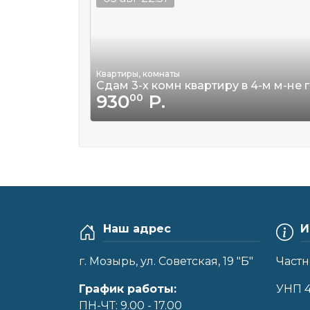
Квартиры, комнаты
Сдам 3-х комн квартиру в 4-м м-не 
930
Р.
00
Наш адрес
И
г. Мозырь, ул. Советская, 19 "Б"
Частн
График работы:
УНП 
ПН-ЧТ: 9.00 - 17.00