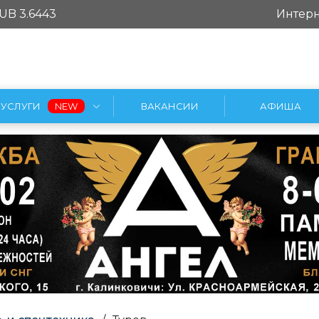
UB 3.6443
Интерн
УСЛУГИ
ВАКАНСИИ
АФИША