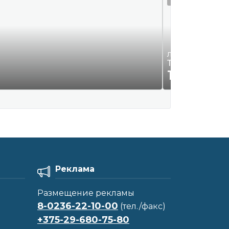
Легковые а/м и ми
Такта карола 
17 542
Р
20
Реклама
Размещение рекламы
8-0236-22-10-00
(тел./факс)
+375-29-680-75-80