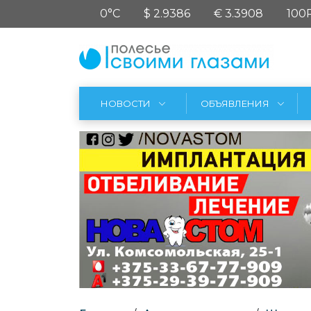
0°C
$ 2.9386
€ 3.3908
100
НОВОСТИ
ОБЪЯВЛЕНИЯ