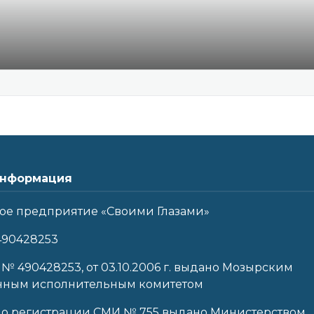
нформация
ое предприятие «Своими Глазами»
490428253
 № 490428253, от 03.10.2006 г. выдано Мозырским
нным исполнительным комитетом
 о регистрации СМИ № 755 выдано Министерством