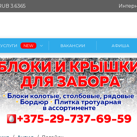
RUB 3.6365
Интерн
УСЛУГИ
ВАКАНСИИ
АФИША