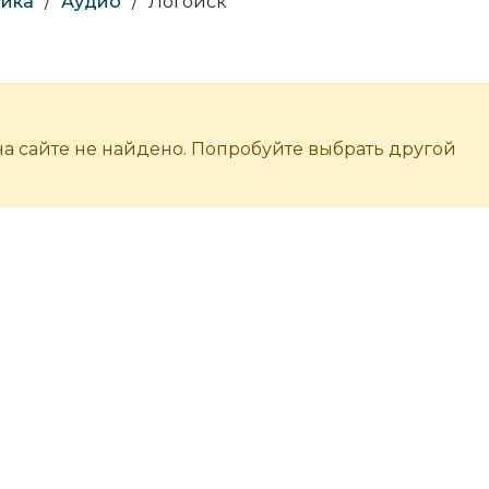
ника
/
Аудио
/
Логойск
а сайте не найдено. Попробуйте выбрать другой