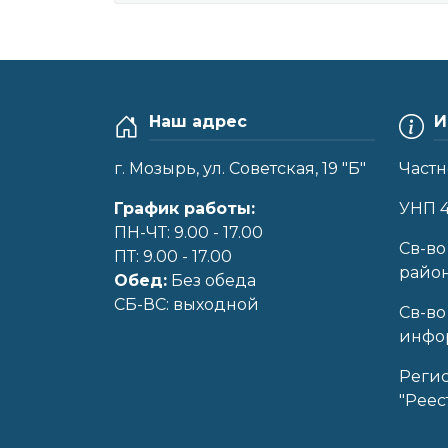
Наш адрес
И
г. Мозырь, ул. Советская, 19 "Б"
Частн
График работы:
УНП 
ПН-ЧТ: 9.00 - 17.00
Cв-во
ПТ: 9.00 - 17.00
райо
Обед:
Без обеда
CБ-ВС: выходной
Св-во
инфор
Реги
"Реес