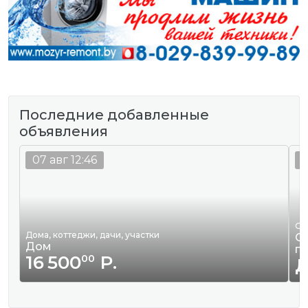
Последние добавленные
объявления
07 авг 12:46
0
Ор
Дома, коттеджи, дачи, участки
Оф
Дом
п
16 500
Р.
00