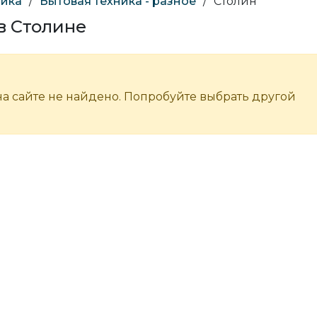
ника
/
Бытовая техника - разное
/
Столин
 в Столине
а сайте не найдено. Попробуйте выбрать другой