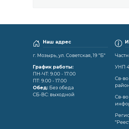
Наш адрес
И
г. Мозырь, ул. Советская, 19 "Б"
Частн
График работы:
УНП 
ПН-ЧТ: 9.00 - 17.00
Cв-во
ПТ: 9.00 - 17.00
райо
Обед:
Без обеда
CБ-ВС: выходной
Св-во
инфор
Реги
"Реес