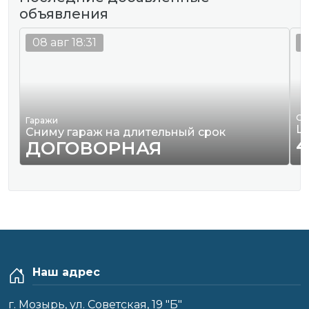
объявления
08 авг 18:31
0
Од
Гаражи
Ш
Сниму гараж на длительный срок
4
ДОГОВОРНАЯ
Наш адрес
г. Мозырь, ул. Советская, 19 "Б"