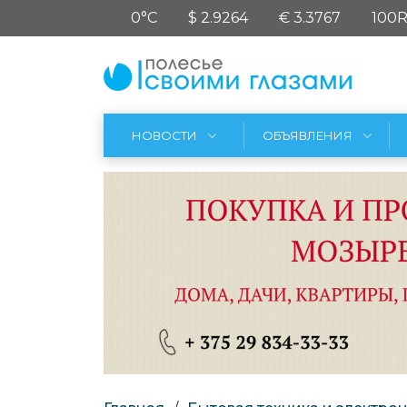
0°C
$ 2.9264
€ 3.3767
100R
НОВОСТИ
ОБЪЯВЛЕНИЯ