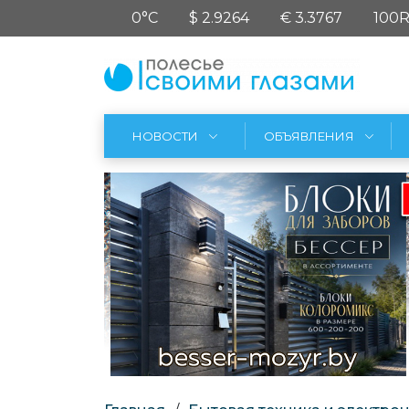
0°C
$ 2.9264
€ 3.3767
100R
НОВОСТИ
ОБЪЯВЛЕНИЯ