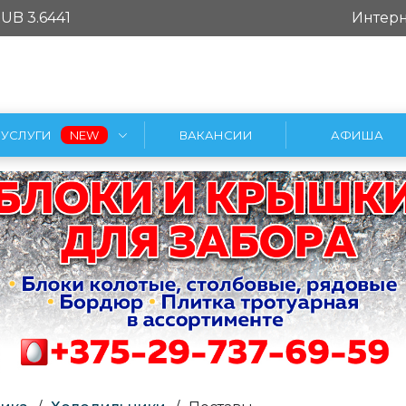
UB 3.6441
Интерн
УСЛУГИ
ВАКАНСИИ
АФИША