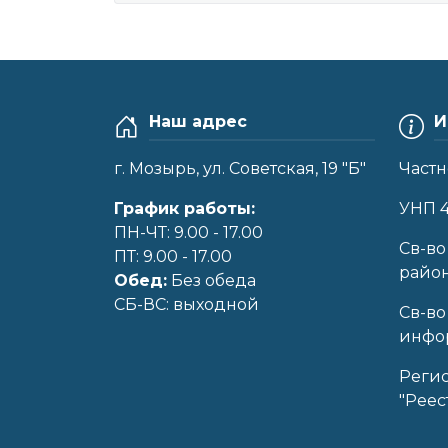
Наш адрес
И
г. Мозырь, ул. Советская, 19 "Б"
Частн
График работы:
УНП 
ПН-ЧТ: 9.00 - 17.00
Cв-во
ПТ: 9.00 - 17.00
райо
Обед:
Без обеда
CБ-ВС: выходной
Св-во
инфор
Реги
"Реес