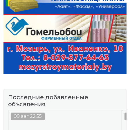
Последние добавленные
объявления
09 авг 22:55
0