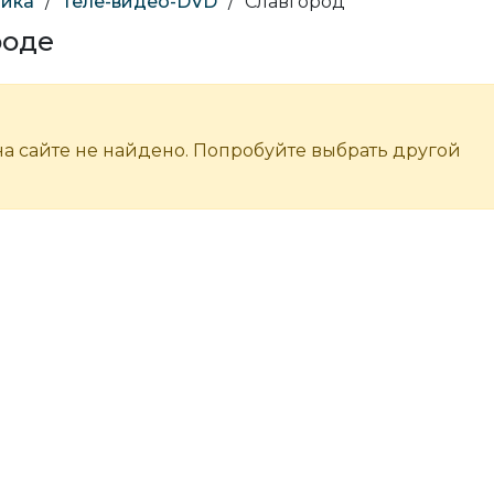
ника
/
Теле-видео-DVD
/
Славгород
роде
а сайте не найдено. Попробуйте выбрать другой