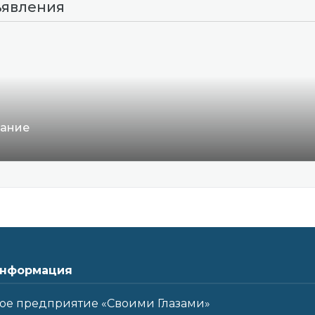
ъявления
вание
нформация
ое предприятие «Своими Глазами»