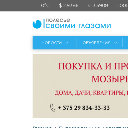
0°C
$ 2.9386
€ 3.3908
100
НОВОСТИ
ОБЪЯВЛЕНИЯ