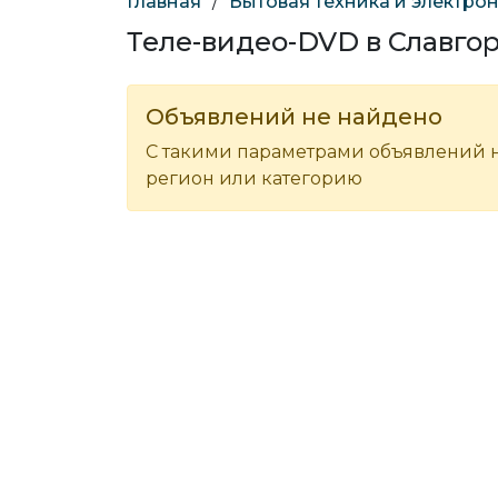
Главная
/
Бытовая техника и электро
Теле-видео-DVD в Славго
Объявлений не найдено
С такими параметрами объявлений н
регион или категорию