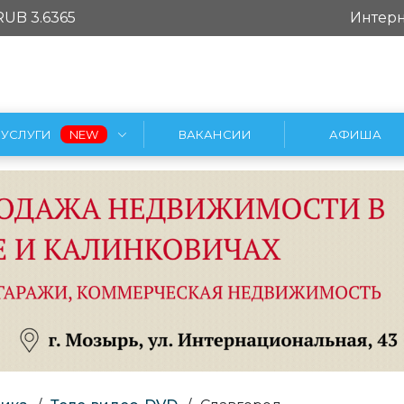
RUB 3.6365
Интерн
УСЛУГИ
ВАКАНСИИ
АФИША