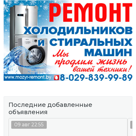
Последние добавленные
объявления
09 авг 22:55
0