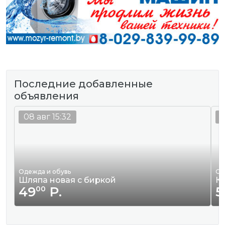
Последние добавленные
объявления
08 авг 15:32
0
Одежда и обувь
Од
Шляпа новая с биркой
К
49
Р.
5
00