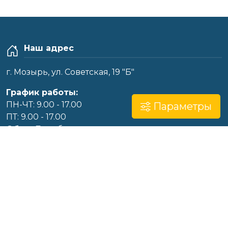
Наш адрес
г. Мозырь, ул. Советская, 19 "Б"
График работы:
ПН-ЧТ: 9.00 - 17.00
Параметры
ПТ: 9.00 - 17.00
Обед:
Без обеда
CБ-ВС: выходной
Реклама
Размещение рекламы
8-0236-22-10-00
(тел./факс)
+375-29-680-75-80