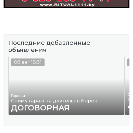
Последние добавленные
объявления
08 авг 18:31
0
Од
Гаражи
Ш
Сниму гараж на длительный срок
4
ДОГОВОРНАЯ