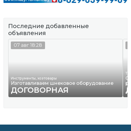
Последние добавленные
объявления
07 авг 18:28
0
Тр
О
Инструменты, хозтовары
Изготавливаем шнековое оборудование
р
ДОГОВОРНАЯ