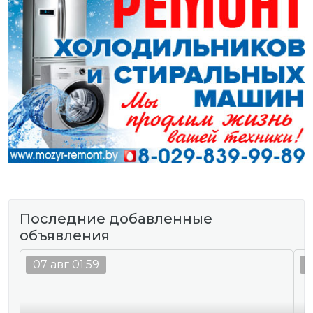
Последние добавленные
объявления
07 авг 01:59
0