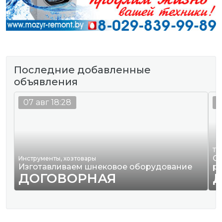
Последние добавленные
объявления
07 авг 18:28
0
Тр
О
Инструменты, хозтовары
Изготавливаем шнековое оборудование
р
ДОГОВОРНАЯ