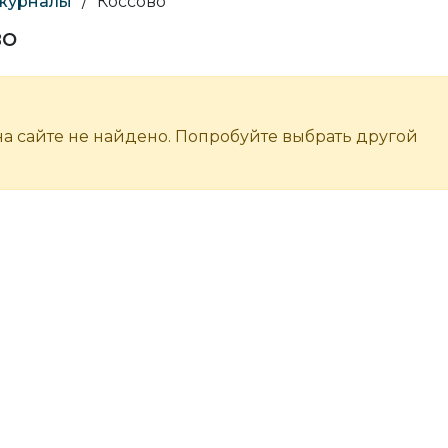
 журналы
/
Коссово
во
а сайте не найдено. Попробуйте выбрать другой