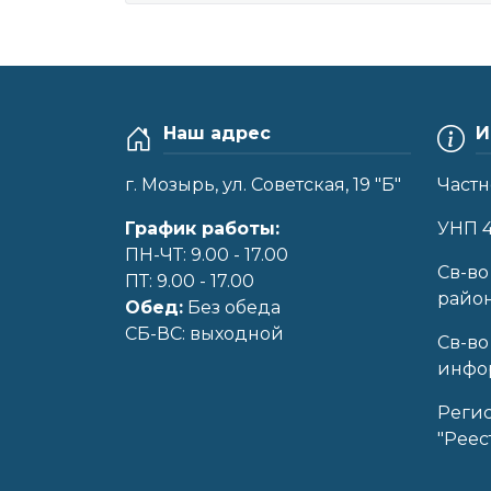
Наш адрес
И
г. Мозырь, ул. Советская, 19 "Б"
Частн
График работы:
УНП 
ПН-ЧТ: 9.00 - 17.00
Cв-во
ПТ: 9.00 - 17.00
райо
Обед:
Без обеда
CБ-ВС: выходной
Св-во
инфор
Реги
"Реес