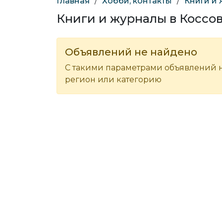
Главная
/
Хобби, контакты
/
Книги и
Книги и журналы в Коссо
Объявлений не найдено
С такими параметрами объявлений н
регион или категорию