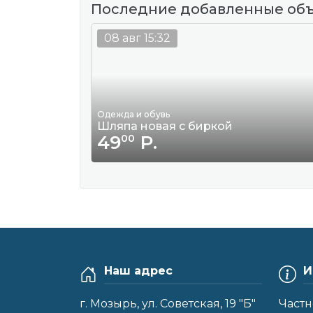
Последние добавленные об
08 авг 15:32
Одежда и обувь
Шляпа новая с биркой
49
Р.
00
Наш адрес
И
г. Мозырь, ул. Советская, 19 "Б"
Частн