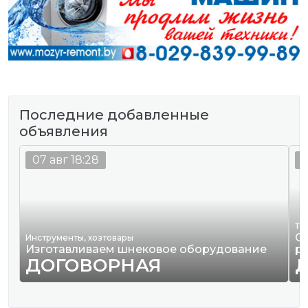
Последние добавленные
объявления
07 авг 18:28
0
Тр
О
Инструменты, хозтовары
Изготавливаем шнековое оборудование
р
ДОГОВОРНАЯ