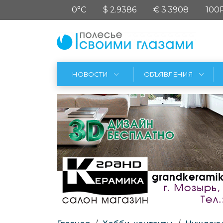
0°C
$ 2.9386
€ 3.3908
100
НОВОСТИ
ОБЪЯВЛЕНИЯ