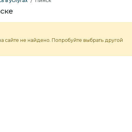
 в услугах
/
Пинск
нске
а сайте не найдено. Попробуйте выбрать другой