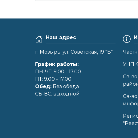
Наш адрес
И
г. Мозырь, ул. Советская, 19 "Б"
Частн
График работы:
УНП 
ПН-ЧТ: 9.00 - 17.00
Cв-во
ПТ: 9.00 - 17.00
райо
Обед:
Без обеда
CБ-ВС: выходной
Св-во
инфор
Реги
"Реес