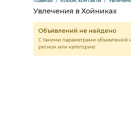
Главная
/
Хобби, контакты
/
Увлечен
Увлечения в Хойниках
Объявлений не найдено
С такими параметрами объявлений н
регион или категорию