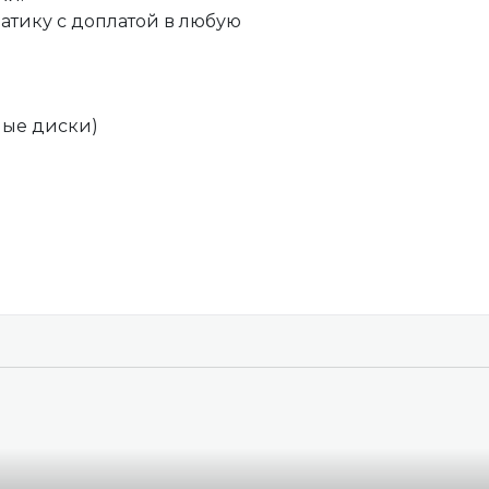
атику с доплатой в любую
ные диски)