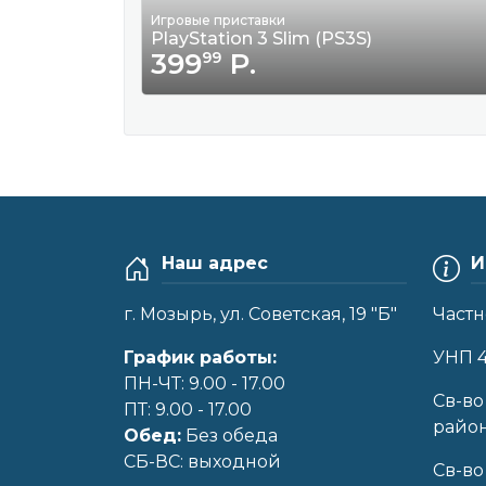
Игровые приставки
PlayStation 3 Slim (PS3S)
399
Р.
99
Наш адрес
И
г. Мозырь, ул. Советская, 19 "Б"
Частн
График работы:
УНП 
ПН-ЧТ: 9.00 - 17.00
Cв-во
ПТ: 9.00 - 17.00
райо
Обед:
Без обеда
CБ-ВС: выходной
Св-во