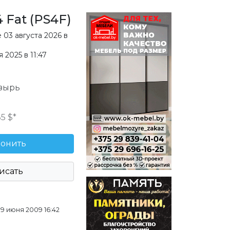
4 Fat (PS4F)
е
03 августа 2026 в
2025 в 11:47
озырь
85 $
вонить
исать
 9 июня 2009 16:42