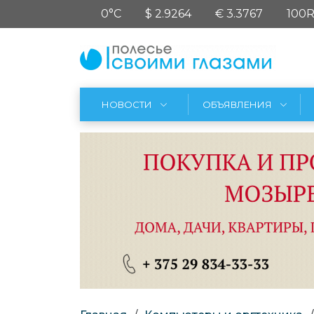
0°C
$ 2.9264
€ 3.3767
100R
НОВОСТИ
ОБЪЯВЛЕНИЯ