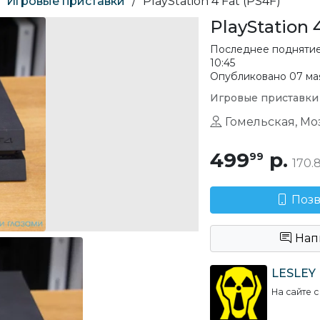
Игровые приставки
/
PlayStation 4 Fat (PS4F)
PlayStation 
Последнее подняти
10:45
Опубликовано 07 мая 
Игровые приставки
Гомельская, М
499
р.
99
170.
Поз
Нап
LESLEY
На сайте с