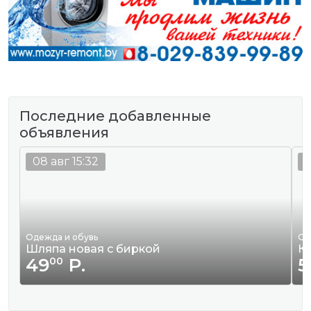
Последние добавленные
объявления
08 авг 15:32
0
Одежда и обувь
Од
Шляпа новая с биркой
К
49
Р.
5
00