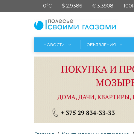
0°C
$ 2.9386
€ 3.3908
100
НОВОСТИ
ОБЪЯВЛЕНИЯ