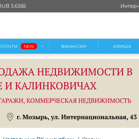
RUB 3.6365
Интерн
УСЛУГИ
ВАКАНСИИ
АФИША