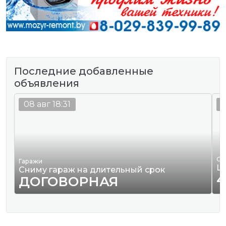
Последние добавленные
объявления
08 авг 18:31
0
Од
Гаражи
Ш
Сниму гараж на длительный срок
4
ДОГОВОРНАЯ