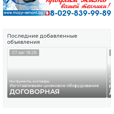
Последние добавленные
объявления
07 авг 18:28
0
Тр
О
Инструменты, хозтовары
Изготавливаем шнековое оборудование
р
ДОГОВОРНАЯ