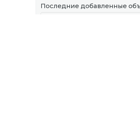
Последние добавленные об
05 авг 22:51
Квартиры, комнаты
Сдам 3-х комн квартиру в 4-м м-не 
930
Р.
00
Наш адрес
И
г. Мозырь, ул. Советская, 19 "Б"
Частн