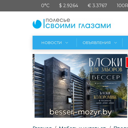
0°C
$ 2.9264
€ 3.3767
100R
НОВОСТИ
ОБЪЯВЛЕНИЯ