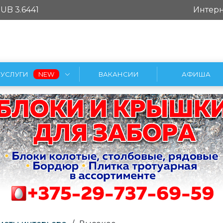
UB 3.6441
Интерн
УСЛУГИ
ВАКАНСИИ
АФИША