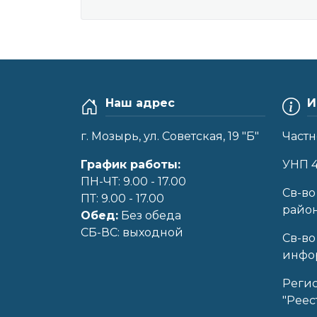
Наш адрес
И
г. Мозырь, ул. Советская, 19 "Б"
Частн
График работы:
УНП 
ПН-ЧТ: 9.00 - 17.00
Cв-во
ПТ: 9.00 - 17.00
райо
Обед:
Без обеда
CБ-ВС: выходной
Св-во
инфор
Реги
"Реес