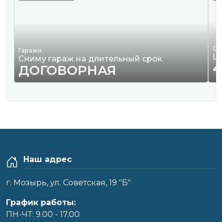
Од
Гаражи
Ш
Сниму гараж на длительный срок
4
ДОГОВОРНАЯ
Наш адрес
г. Мозырь, ул. Советская, 19 "Б"
График работы:
ПН-ЧТ: 9.00 - 17.00