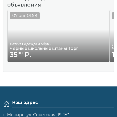
объявления
07 авг 01:59
0
Детская одежда и обувь
Де
Чёрные школьные штаны Торг
Ч
35
Р.
1
00
Наш адрес
г. Мозырь, ул. Советская, 19 "Б"