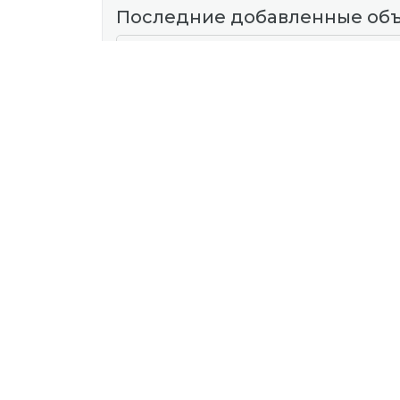
Последние добавленные об
06 авг 20:46
Требуются на работу
Требуется водитель категории Д
ДОГОВОРНАЯ
Наш адрес
И
г. Мозырь, ул. Советская, 19 "Б"
Частн