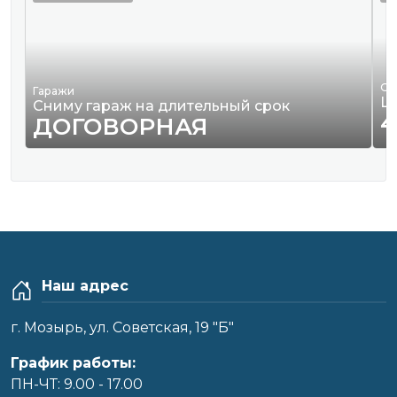
Од
Гаражи
Ш
Сниму гараж на длительный срок
4
ДОГОВОРНАЯ
Наш адрес
г. Мозырь, ул. Советская, 19 "Б"
График работы:
ПН-ЧТ: 9.00 - 17.00