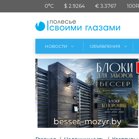
0°C
$ 2.9264
€ 3.3767
100R
НОВОСТИ
ОБЪЯВЛЕНИЯ