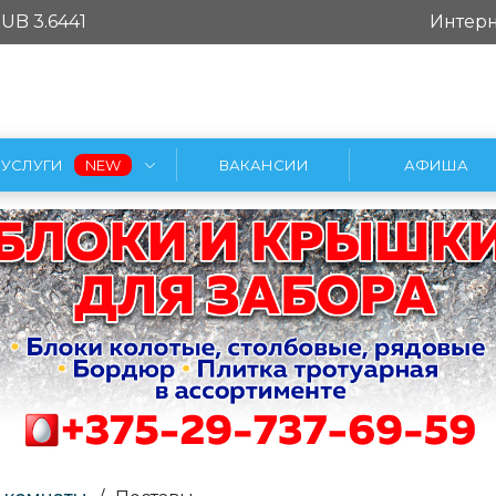
UB 3.6441
Интерн
УСЛУГИ
ВАКАНСИИ
АФИША