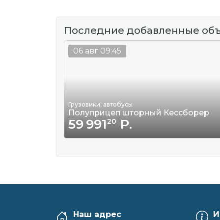
Последние добавленные об
06 авг 09:45
Грузовики, автобусы
Полуприцеп шторный Кессборер
59 991
Р.
20
Наш адрес
И