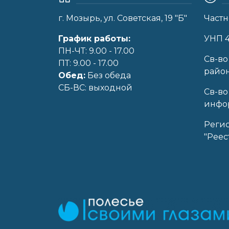
г. Мозырь, ул. Советская, 19 "Б"
Частн
График работы:
УНП 
ПН-ЧТ: 9.00 - 17.00
Cв-во
ПТ: 9.00 - 17.00
райо
Обед:
Без обеда
CБ-ВС: выходной
Св-во
инфор
Реги
"Реес