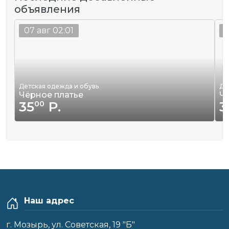
объявления
07 авг 02:01
0
Детская одежда и обувь
Де
Чёрное платье
Ч
35
Р.
3
00
Наш адрес
г. Мозырь, ул. Советская, 19 "Б"