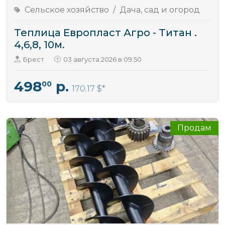
Сельское хозяйство
/
Дача, сад и огород
Теплица Европласт Агро - Титан .
4,6,8, 10м.
Брест
03 августа 2026 в 09:50
498
р.
00
170.17 $
Продам