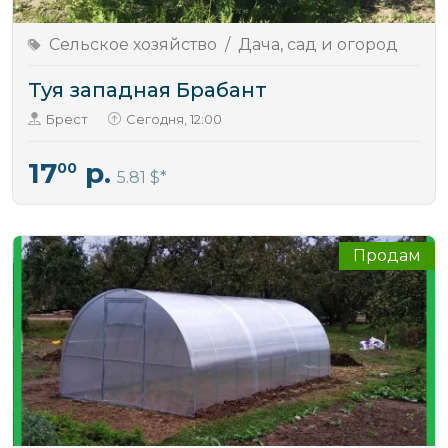
Сельское хозяйство
/
Дача, сад и огород
Туя западная Брабант
Брест
Сегодня, 12:00
17
р.
00
5.81 $
Продам