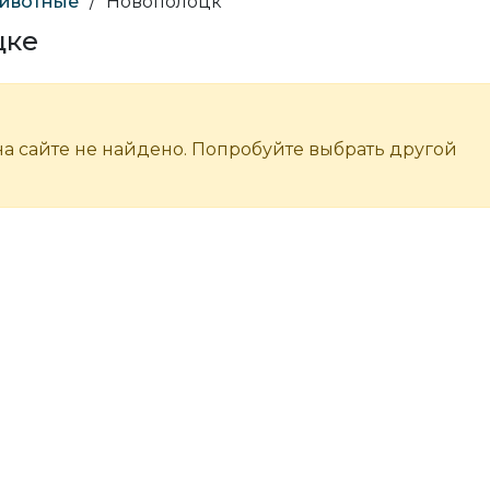
животные
/
Новополоцк
цке
а сайте не найдено. Попробуйте выбрать другой