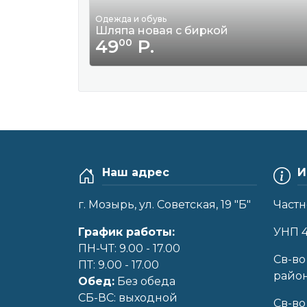
Одежда и обувь
Шляпа новая с биркой
49
Р.
00
Наш адрес
И
г. Мозырь, ул. Советская, 19 "Б"
Частн
График работы:
УНП 
ПН-ЧТ: 9.00 - 17.00
Cв-во
ПТ: 9.00 - 17.00
райо
Обед:
Без обеда
CБ-ВС: выходной
Св-во