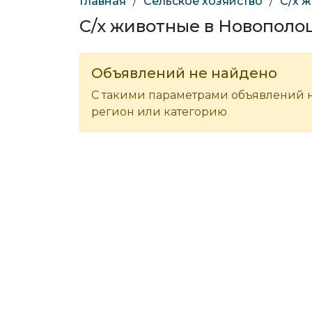
Главная
/
Сельское хозяйство
/
С/х 
С/х животные в Новополо
Объявлений не найдено
С такими параметрами объявлений н
регион или категорию