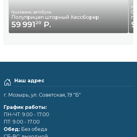
Кв
Сд
Грузовики, автобусы
Полуприцеп шторный Кессборер
г
59 991
Р.
9
20
Наш адрес
г. Мозырь, ул. Советская, 19 "Б"
График работы:
ПН-ЧТ: 9.00 - 17.00
ПТ: 9.00 - 17.00
Обед:
Без обеда
CБ-ВС: выходной