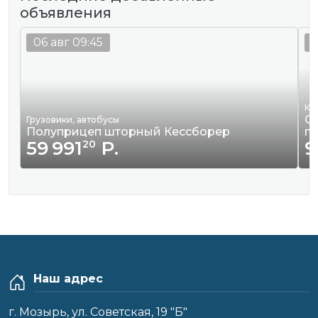
объявления
06 авг 09:45
0
Кв
Сд
Грузовики, автобусы
Полуприцеп шторный Кессборер
г
59 991
Р.
9
20
Наш адрес
г. Мозырь, ул. Советская, 19 "Б"