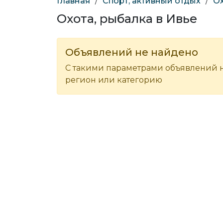
Главная
/
Спорт, активный отдых
/
Ох
Охота, рыбалка в Ивье
Объявлений не найдено
С такими параметрами объявлений н
регион или категорию