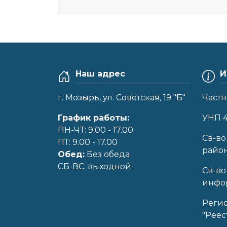
Наш адрес
И
г. Мозырь, ул. Советская, 19 "Б"
Частн
График работы:
УНП 
ПН-ЧТ: 9.00 - 17.00
Cв-во
ПТ: 9.00 - 17.00
райо
Обед:
Без обеда
CБ-ВС: выходной
Св-во
инфор
Реги
"Реес