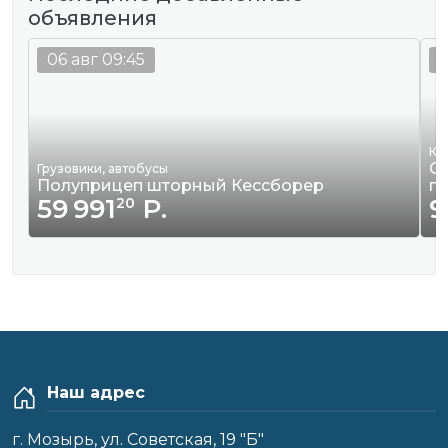
объявления
06 авг 09:45
0
Кв
Сд
Грузовики, автобусы
Полуприцеп шторный Кессборер
г
59 991
Р.
9
20
Наш адрес
г. Мозырь, ул. Советская, 19 "Б"