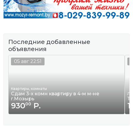
Последние добавленные
объявления
05 авг 22:51
0
Квартиры, комнаты
Сдам 3-х комн квартиру в 4-м м-не
Ле
г.Мозырь
Та
930
Р.
1
00