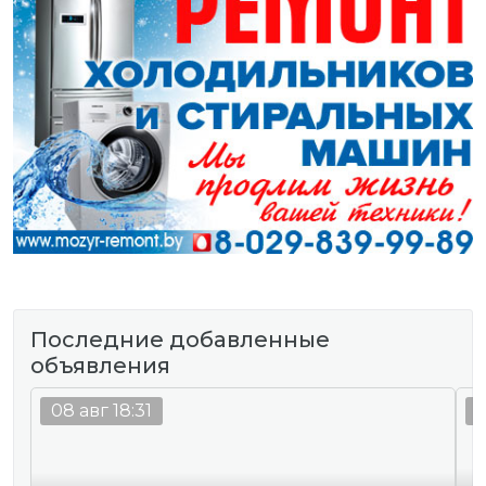
Последние добавленные
объявления
08 авг 18:31
0