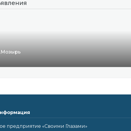
ъявления
г.Мозырь
нформация
ое предприятие «Своими Глазами»