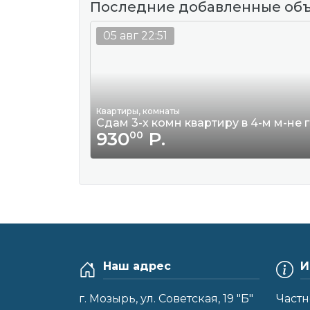
Последние добавленные об
05 авг 22:51
Квартиры, комнаты
Сдам 3-х комн квартиру в 4-м м-не 
930
Р.
00
Наш адрес
И
г. Мозырь, ул. Советская, 19 "Б"
Частн