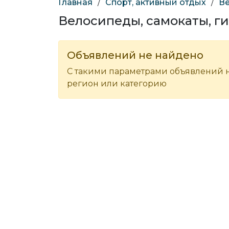
Главная
/
Спорт, активный отдых
/
Ве
Велосипеды, самокаты, г
Объявлений не найдено
С такими параметрами объявлений н
регион или категорию