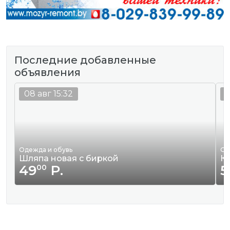
Последние добавленные
объявления
08 авг 15:32
0
Одежда и обувь
Од
Шляпа новая с биркой
К
49
Р.
5
00